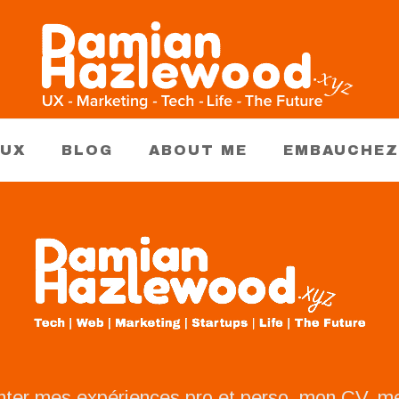
AUX
BLOG
ABOUT ME
EMBAUCHEZ
nter mes expériences pro et perso, mon CV, 