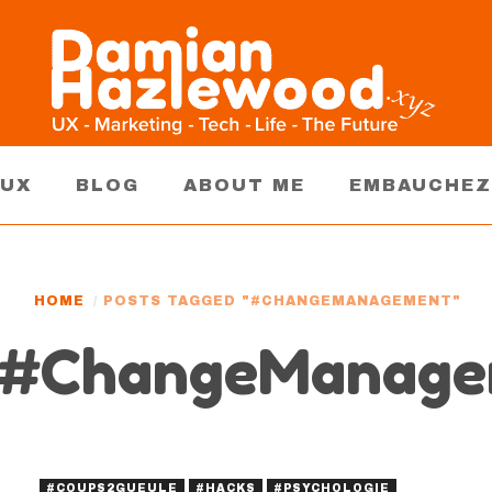
AUX
BLOG
ABOUT ME
EMBAUCHEZ
HOME
POSTS TAGGED "#CHANGEMANAGEMENT"
 #ChangeManag
#COUPS2GUEULE
#HACKS
#PSYCHOLOGIE