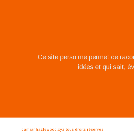
Ce site perso me permet de raco
idées et qui sait, é
damianhazlewood.xyz
tous droits réservés