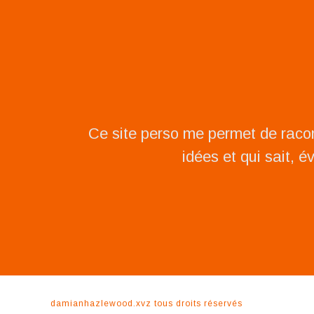
Ce site perso me permet de raco
idées et qui sait, é
damianhazlewood.xyz
tous droits réservés